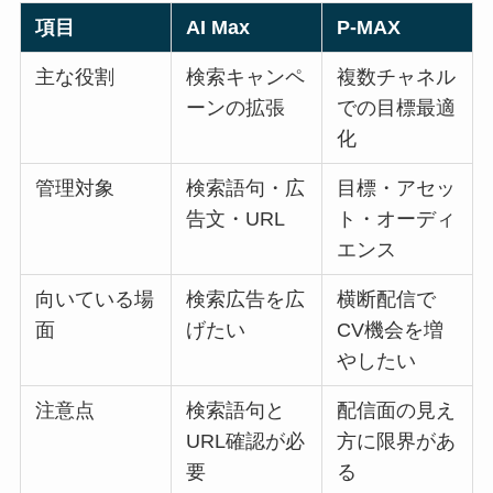
項目
AI Max
P-MAX
主な役割
検索キャンペ
複数チャネル
ーンの拡張
での目標最適
化
管理対象
検索語句・広
目標・アセッ
告文・URL
ト・オーディ
エンス
向いている場
検索広告を広
横断配信で
面
げたい
CV機会を増
やしたい
注意点
検索語句と
配信面の見え
URL確認が必
方に限界があ
要
る