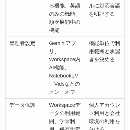
る機能、英語
ルに対応言語
のみの機能、
を明記する
順次展開中の
機能
管理者設定
Geminiアプ
機能単位で利
リ、
用範囲と承認
Workspace内
者を決める
AI機能、
NotebookLM
、Vidsなどの
オン・オフ
データ保護
Workspaceデ
個人アカウン
ータの利用範
ト利用と会社
囲、学習利
環境の利用を
用、保存設定
分ける