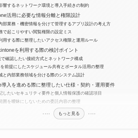
影響するネットワーク環境と導入手続きの制約
tone活用に必要な情報分離と権限設計
内部業務・機密情報を分けて管理するアプリ設計の考え方
務で起こりやすい閲覧権限の設定ミス
利用する際に整理したいアクセス権限と運用ルール
kintoneを利用する際の検討ポイント
環境で確認したい接続方式とネットワーク構成
n連携を前提にしたスケジュール共有とポータル活用の整理
域と内部業務領域を分ける際のシステム設計
tone導入を進める際に整理したい仕様・契約・運用要件
記したいセキュリティ要件と個人情報保護の確認項目
範囲を曖昧にしないための委託内容の整理
もっと見る