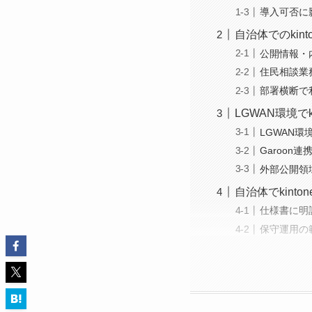
導入可否に
自治体でのkin
公開情報・
住民相談業
部署横断で
LGWAN環境で
LGWAN
Garoo
外部公開領
自治体でkin
仕様書に明
保守運用の