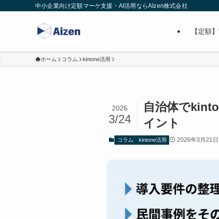
中小企業向け定額マーケ支援・AI活用ならAIzen株式会社
【定額】
ホーム
コラム
kintone活用
自治体でkin
2026
3/24
イント
2026年3月21日
コラム
kintone活用