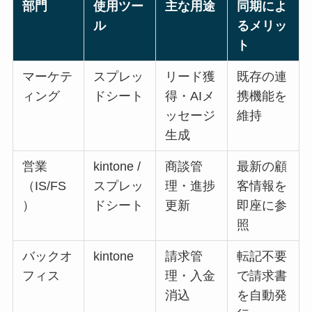
部門
使用ツー
主な用途
同期によ
ル
るメリッ
ト
マーケテ
スプレッ
リード獲
既存の連
ィング
ドシート
得・AIメ
携機能を
ッセージ
維持
生成
営業
kintone /
商談管
最新の顧
（IS/FS
スプレッ
理・進捗
客情報を
）
ドシート
更新
即座に参
照
バックオ
kintone
請求管
転記不要
フィス
理・入金
で請求書
消込
を自動発