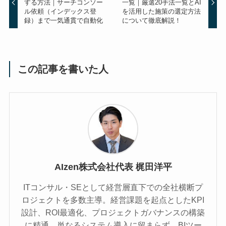
する方法｜サーチコンソー
一覧｜厳選20手法一覧とAI
ル依頼（インデックス登
を活用した施策の選定方法
録）まで一気通貫で自動化
について徹底解説！
この記事を書いた人
AIzen株式会社代表 梶田洋平
ITコンサル・SEとして経営層直下での全社横断プ
ロジェクトを多数主導。経営課題を起点としたKPI
設計、ROI最適化、プロジェクトガバナンスの構築
に精通。単なるシステム導入に留まらず、BIツー