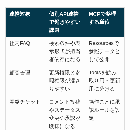
連携対象
個別API連携
MCPで整理
で起きやすい
する単位
課題
社内FAQ
検索条件や表
Resourcesで
示形式が担当
参照データと
者依存になる
して公開
顧客管理
更新権限と参
Toolsを読み
照権限が混ざ
取り用・更新
りやすい
用に分ける
開発チケット
コメント投稿
操作ごとに承
やステータス
認ルールを設
変更の承認が
定
曖昧になる