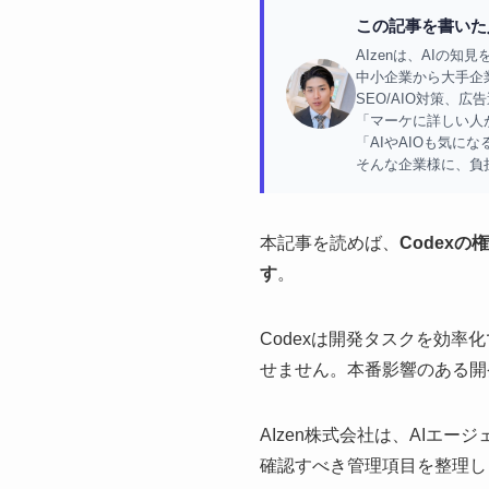
この記事を書いた人
AIzenは、AIの
中小企業から大手企業
SEO/AIO対策、
「マーケに詳しい人
「AIやAIOも気に
そんな企業様に、負
本記事を読めば、
Codex
す
。
Codexは開発タスクを効
せません。本番影響のある開
AIzen株式会社は、AIエ
確認すべき管理項目を整理し