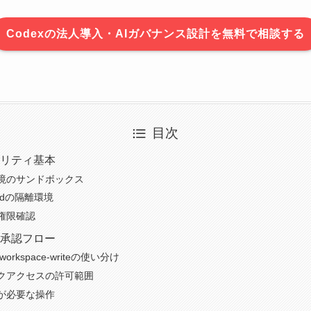
Codexの法人導入・AIガバナンス設計を無料で相談する
目次
ュリティ基本
境のサンドボックス
loudの隔離環境
権限確認
と承認フロー
・workspace-writeの使い分け
クアクセスの許可範囲
が必要な操作