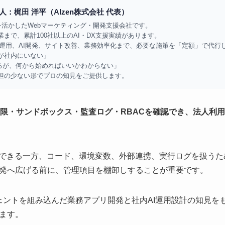
：梶田 洋平（AIzen株式会社 代表）
知見を活かしたWebマーケティング・開発支援会社です。
まで、累計100社以上のAI・DX支援実績があります。
広告運用、AI開発、サイト改善、業務効率化まで、必要な施策を「定額」で代行
が社内にいない」
なるが、何から始めればいいかわからない」
担の少ない形でプロの知見をご提供します。
の権限・サンドボックス・監査ログ・RBACを確認でき、法人利
率化できる一方、コード、環境変数、外部連携、実行ログを扱う
発へ広げる前に、管理項目を棚卸しすることが重要です。
ージェントを組み込んだ業務アプリ開発と社内AI運用設計の知見を
ます。