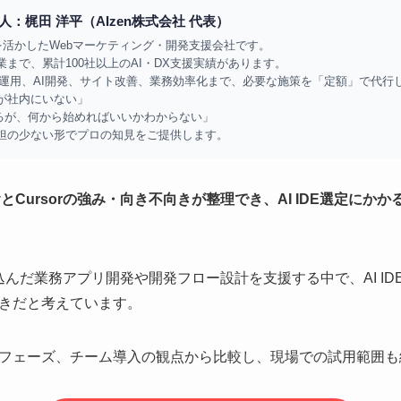
：梶田 洋平（AIzen株式会社 代表）
知見を活かしたWebマーケティング・開発支援会社です。
まで、累計100社以上のAI・DX支援実績があります。
広告運用、AI開発、サイト改善、業務効率化まで、必要な施策を「定額」で代行
が社内にいない」
なるが、何から始めればいいかわからない」
担の少ない形でプロの知見をご提供します。
avityとCursorの強み・向き不向きが整理でき、AI IDE選定
み込んだ業務アプリ開発や開発フロー設計を支援する中で、AI ID
きだと考えています。
フェーズ、チーム導入の観点から比較し、現場での試用範囲も