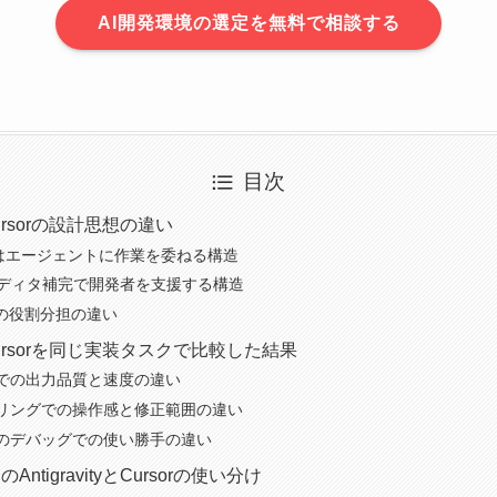
AI開発環境の選定を無料で相談する
目次
yとCursorの設計思想の違い
vityはエージェントに作業を委ねる構造
はエディタ補完で開発者を支援する構造
Iの役割分担の違い
tyとCursorを同じ実装タスクで比較した結果
での出力品質と速度の違い
リングでの操作感と修正範囲の違い
のデバッグでの使い勝手の違い
ntigravityとCursorの使い分け