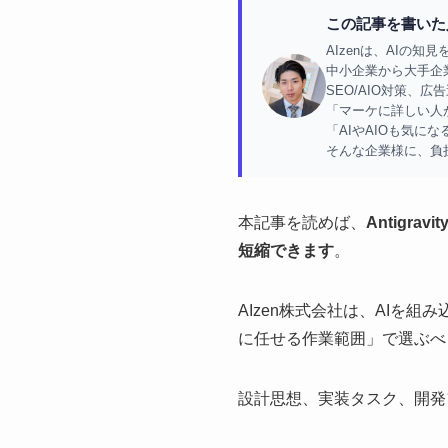
この記事を書いた人
AIzenは、AIの
中小企業から大手企業
SEO/AIO対策、
「マーケに詳しい人
「AIやAIOも気に
そんな企業様に、負
本記事を読めば、
Antigr
短縮できます
。
AIzen株式会社は、AIを組
に任せる作業範囲」で選ぶべ
設計思想、実装タスク、開発