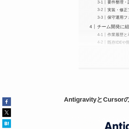
要件整理・
実装・修正
保守運用フ
チーム開発に組み込
作業履歴と
既存IDE
AntigravityとCur