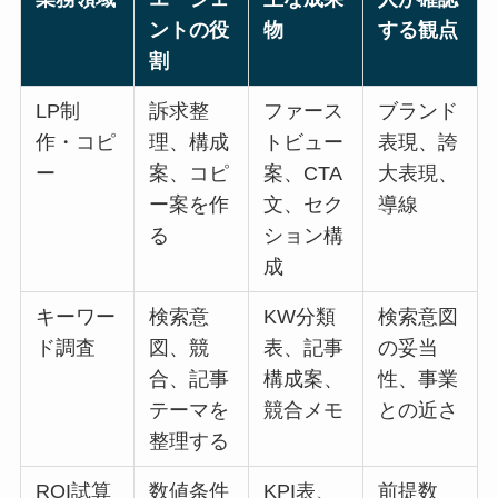
ントの役
物
する観点
割
LP制
訴求整
ファース
ブランド
作・コピ
理、構成
トビュー
表現、誇
ー
案、コピ
案、CTA
大表現、
ー案を作
文、セク
導線
る
ション構
成
キーワー
検索意
KW分類
検索意図
ド調査
図、競
表、記事
の妥当
合、記事
構成案、
性、事業
テーマを
競合メモ
との近さ
整理する
ROI試算
数値条件
KPI表、
前提数